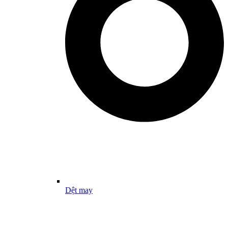
Dệt may