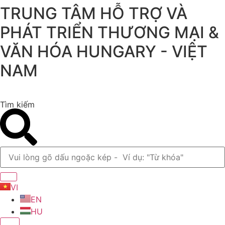
TRUNG TÂM HỖ TRỢ VÀ
Chuyển
đến
PHÁT TRIỂN THƯƠNG MẠI &
nội
dung
VĂN HÓA HUNGARY - VIỆT
NAM
Tìm kiếm
VI
EN
HU