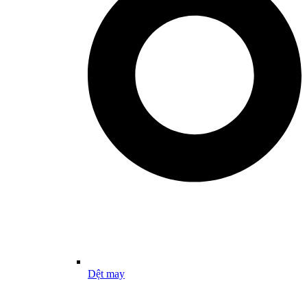
Dệt may