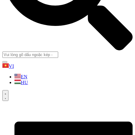
VI
EN
HU