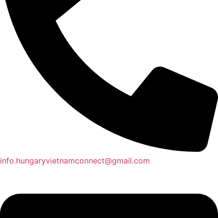
info.hungaryvietnamconnect@gmail.com