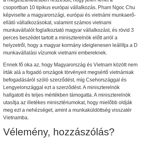
csoportban 10 tipikus európai vállalkozás. Pham Ngoc Chu
képviselte a magyarországi, európai és vietnámi munkaerő-
ellátó vállalkozásokat, valamint számos vietnami
munkavállalót foglalkoztató magyar vállalkozást, és rövid 3
perces beszédet tartott a miniszterelnök előtt arról a
helyzetről, hogy a magyar kormány ideiglenesen leállítja a D
munkavállalási vízumok vietnami embereknek.
Ennek fő oka az, hogy Magyarország és Vietnam között nem
írták alá a fogadó országok törvényeit megsértő vietnámiak
befogadásáról szóló szerződést, míg Csehországgal és
Lengyelországgal ezt a szerződést. A miniszterelnök
hallgatott és teljes mértékben támogatta. A miniszterelnök
utasítja az illetékes minisztériumokat, hogy mielőbb oldják
meg ezt a nehézséget, amint a munkaküldöttség visszatér
Vietnamba.
Vélemény, hozzászólás?