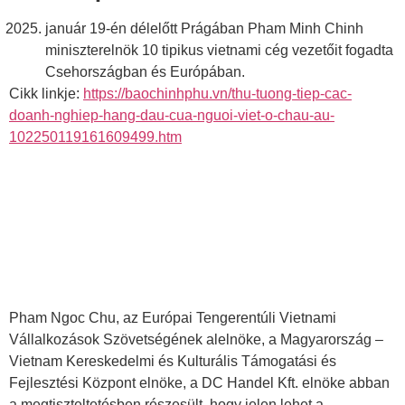
január 19-én délelőtt Prágában Pham Minh Chinh
miniszterelnök 10 tipikus vietnami cég vezetőit fogadta
Csehországban és Európában.
Cikk linkje:
https://baochinhphu.vn/thu-tuong-tiep-cac-
doanh-nghiep-hang-dau-cua-nguoi-viet-o-chau-au-
102250119161609499.htm
Pham Ngoc Chu, az Európai Tengerentúli Vietnami
Vállalkozások Szövetségének alelnöke, a Magyarország –
Vietnam Kereskedelmi és Kulturális Támogatási és
Fejlesztési Központ elnöke, a DC Handel Kft. elnöke abban
a megtiszteltetésben részesült, hogy jelen lehet a