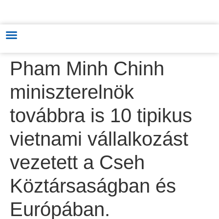
MAGYAR-VIETNÁMI KERESKEDELMI & KULTÚRÁT FEJLESZTŐ ÉS
TÁMOGATÓ KÖZPONT
Pham Minh Chinh
miniszterelnök
továbbra is 10 tipikus
vietnami vállalkozást
vezetett a Cseh
Köztársaságban és
Európában.