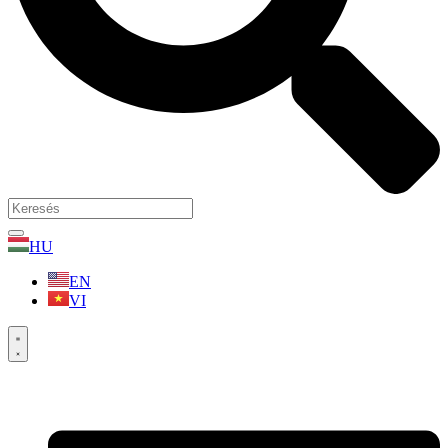
HU
EN
VI