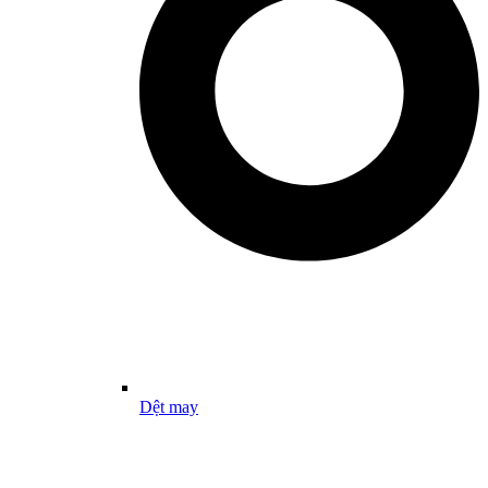
Dệt may