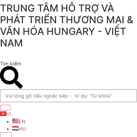
TRUNG TÂM HỖ TRỢ VÀ
Chuyển
đến
PHÁT TRIỂN THƯƠNG MẠI &
nội
dung
VĂN HÓA HUNGARY - VIỆT
NAM
Tìm kiếm
VI
EN
HU