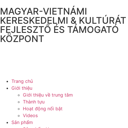
MAGYAR-VIETNÁMI
KERESKEDELMI & KULTÚRÁT
FEJLESZTŐ ÉS TÁMOGATÓ
KÖZPONT
Trang chủ
Giới thiệu
Giới thiệu về trung tâm
Thành tựu
Hoạt động nổi bật
Videos
Sản phẩm