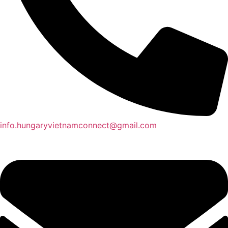
info.hungaryvietnamconnect@gmail.com