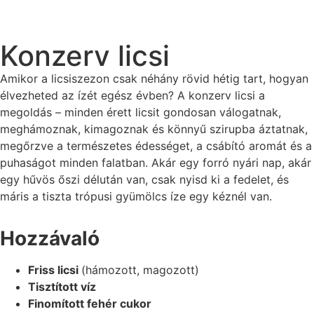
Konzerv licsi
Amikor a licsiszezon csak néhány rövid hétig tart, hogyan
élvezheted az ízét egész évben? A konzerv licsi a
megoldás – minden érett licsit gondosan válogatnak,
meghámoznak, kimagoznak és könnyű szirupba áztatnak,
megőrzve a természetes édességet, a csábító aromát és a
puhaságot minden falatban. Akár egy forró nyári nap, akár
egy hűvös őszi délután van, csak nyisd ki a fedelet, és
máris a tiszta trópusi gyümölcs íze egy kéznél van.
Hozzávaló
Friss licsi
(hámozott, magozott)
Tisztított víz
Finomított fehér cukor