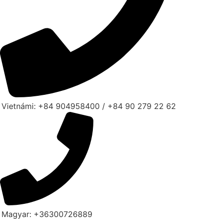
Vietnámi: +84 904958400 / +84 90 279 22 62
Magyar: +36300726889