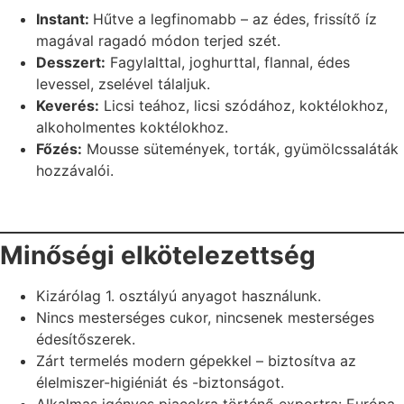
Instant:
Hűtve a legfinomabb – az édes, frissítő íz
magával ragadó módon terjed szét.
Desszert:
Fagylalttal, joghurttal, flannal, édes
levessel, zselével tálaljuk.
Keverés:
Licsi teához, licsi szódához, koktélokhoz,
alkoholmentes koktélokhoz.
Főzés:
Mousse sütemények, torták, gyümölcssaláták
hozzávalói.
Minőségi elkötelezettség
Kizárólag 1. osztályú anyagot használunk.
Nincs mesterséges cukor, nincsenek mesterséges
édesítőszerek.
Zárt termelés modern gépekkel – biztosítva az
élelmiszer-higiéniát és -biztonságot.