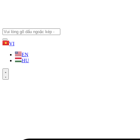
VI
EN
HU