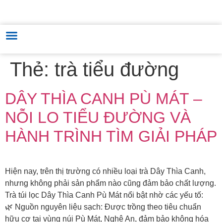
TRUNG TÂM HỖ TRỢ VÀ PHÁT TRIỂN THƯƠNG MẠI & VĂN HÓA
HUNGARY - VIỆT NAM
Thẻ:
trà tiểu đường
DÂY THÌA CANH PÙ MÁT –
NỖI LO TIỂU ĐƯỜNG VÀ
HÀNH TRÌNH TÌM GIẢI PHÁP
Hiện nay, trên thị trường có nhiều loại trà Dây Thìa Canh,
nhưng không phải sản phẩm nào cũng đảm bảo chất lượng.
Trà túi lọc Dây Thìa Canh Pù Mát nổi bật nhờ các yếu tố:
🌿 Nguồn nguyên liệu sạch: Được trồng theo tiêu chuẩn
hữu cơ tại vùng núi Pù Mát, Nghệ An, đảm bảo không hóa