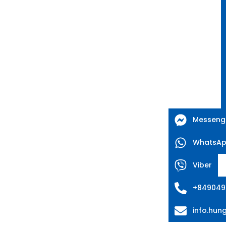
Messeng
WhatsA
Viber
+849049
info.hu