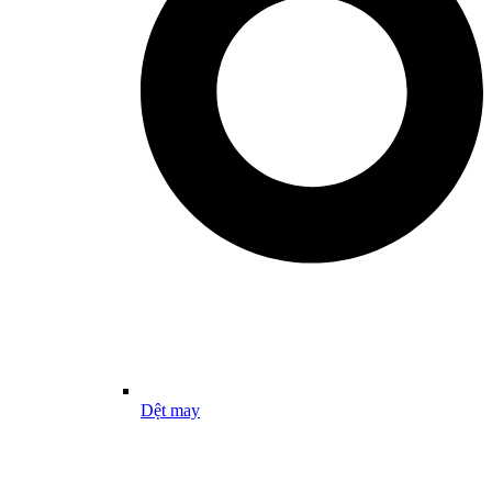
Dệt may