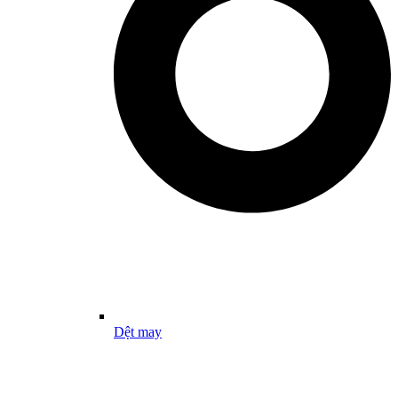
Dệt may