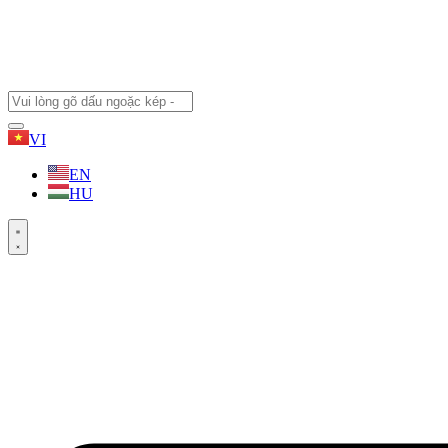
VI
EN
HU