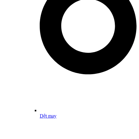
Dệt may