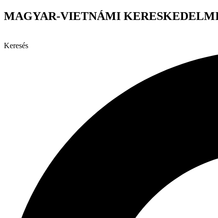
Ugrás
MAGYAR-VIETNÁMI KERESKEDELMI
a
tartalomhoz
Keresés