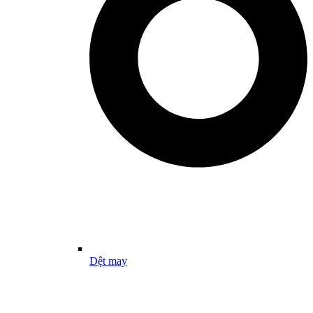
Dệt may