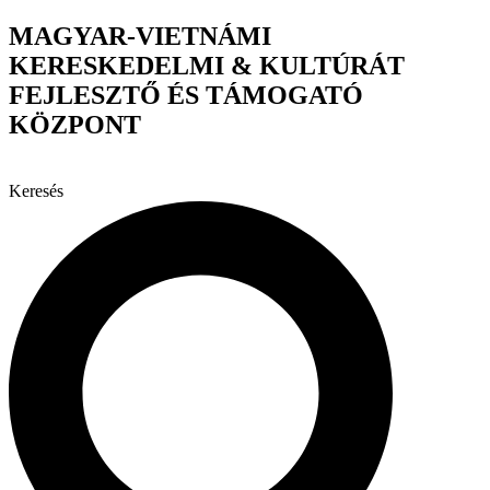
Ugrás
MAGYAR-VIETNÁMI
a
KERESKEDELMI & KULTÚRÁT
tartalomhoz
FEJLESZTŐ ÉS TÁMOGATÓ
KÖZPONT
Keresés