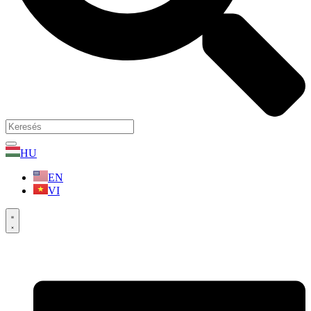
HU
EN
VI