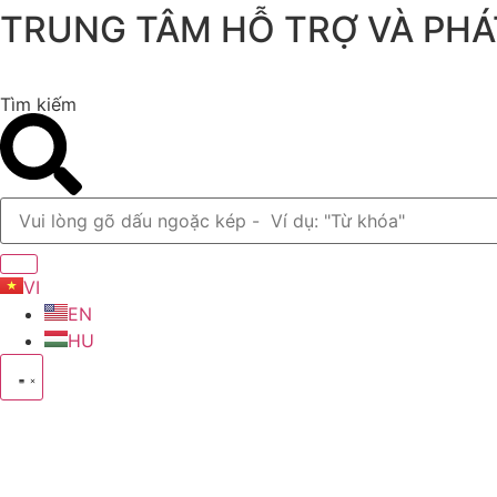
TRUNG TÂM HỖ TRỢ VÀ PHÁ
Chuyển
đến
nội
dung
Tìm kiếm
VI
EN
HU