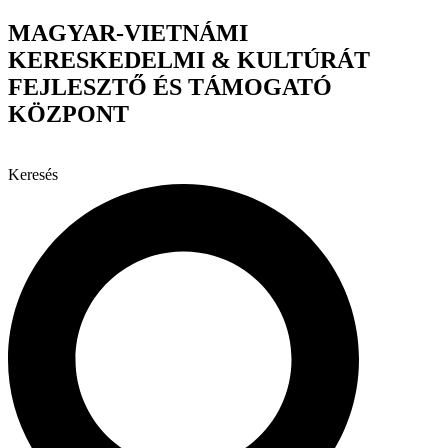
Ugrás
MAGYAR-VIETNÁMI
a
KERESKEDELMI & KULTÚRÁT
tartalomhoz
FEJLESZTŐ ÉS TÁMOGATÓ
KÖZPONT
Keresés