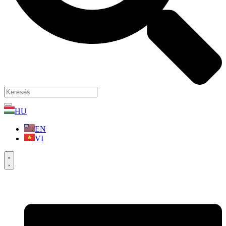
HU
EN
VI