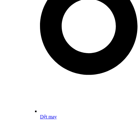
Dệt may