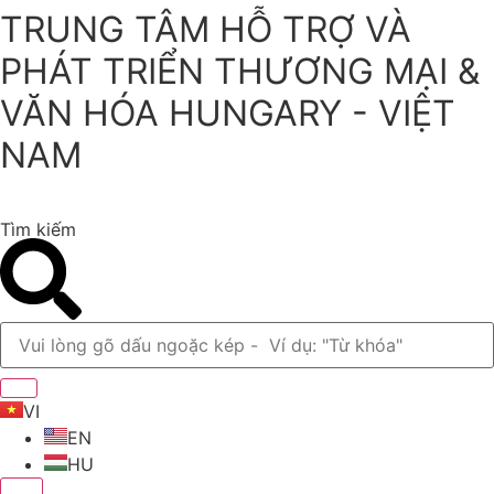
TRUNG TÂM HỖ TRỢ VÀ
Chuyển
đến
PHÁT TRIỂN THƯƠNG MẠI &
nội
dung
VĂN HÓA HUNGARY - VIỆT
NAM
Tìm kiếm
VI
EN
HU