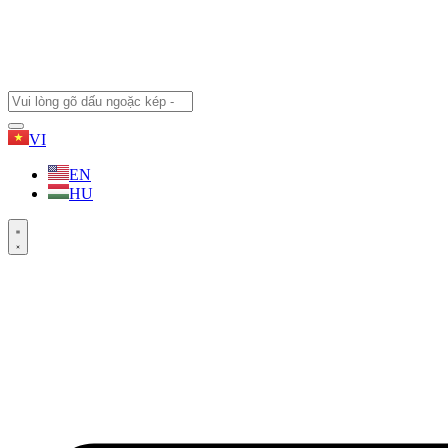
VI
EN
HU