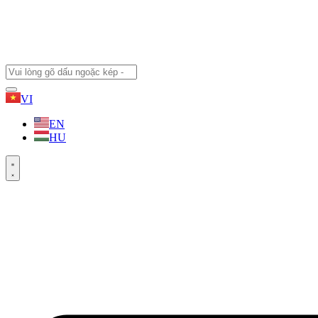
VI
EN
HU