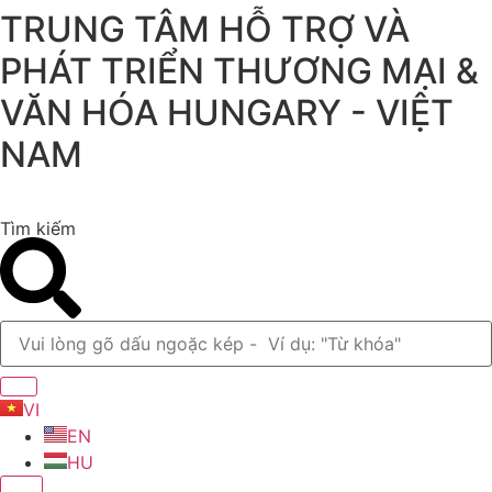
TRUNG TÂM HỖ TRỢ VÀ
Chuyển
đến
PHÁT TRIỂN THƯƠNG MẠI &
nội
dung
VĂN HÓA HUNGARY - VIỆT
NAM
Tìm kiếm
VI
EN
HU