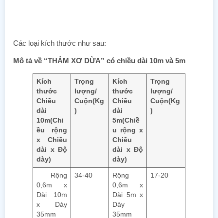
Các loại kích thước như sau:
Mô tả về “THẢM XƠ DỪA” có chiều dài 10m và 5m
Kích
Trọng
Kích
Trọng
thước
lượng/
thước
lượng/
Chiều
Cuộn
(Kg
Chiều
Cuộn
(Kg
dài
)
dài
)
10m
(Chi
5m
(Chiề
ều rộng
u rộng x
x Chiều
Chiều
dài x Độ
dài x Độ
dày)
dày)
Rộng
34-40
Rộng
17-20
0,6m x
0,6m x
Dài 10m
Dài 5m x
x Dày
Dày
35mm
35mm