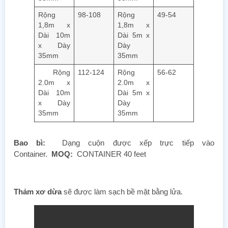
Rộng
98-108
Rộng
49-54
1,8m x
1,8m x
Dài 10m
Dài 5m x
x Dày
Dày
35mm
35mm
Rộng
112-124
Rộng
56-62
2.0m x
2.0m x
Dài 10m
Dài 5m x
x Dày
Dày
35mm
35mm
Bao bì:
Dạng cuộn được xếp trực tiếp vào
Container.
MOQ:
CONTAINER 40 feet
Thảm xơ dừa
sẽ được làm sạch bề mặt bằng lửa.