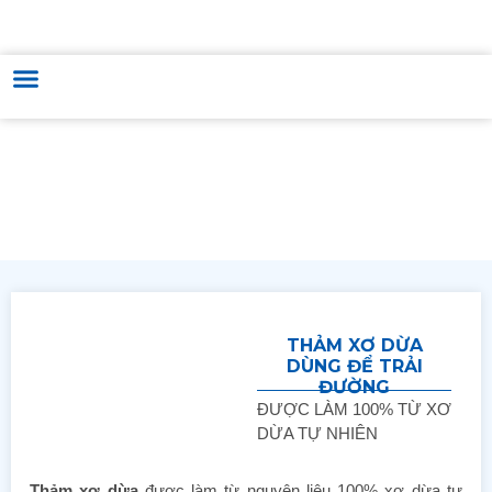
TRUNG TÂM HỖ TRỢ VÀ PHÁT TRIỂN THƯƠNG MẠI & VĂN HÓA
HUNGARY - VIỆT NAM
Sản phẩm Việt Nam/Thương mại Việt Nam/Thủ
công – Nội thất – Gia dụng/Thủ công mỹ nghệ
THẢM XƠ DỪA
DÙNG ĐỂ TRẢI
ĐƯỜNG
ĐƯỢC LÀM 100% TỪ XƠ
DỪA TỰ NHIÊN
Thảm xơ dừa
được làm từ nguyên liệu 100% xơ dừa tự