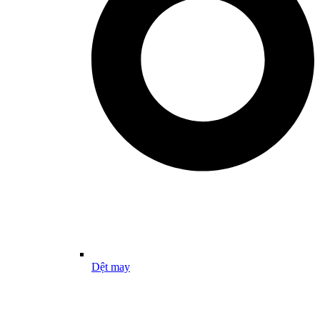
Dệt may