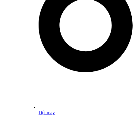
Dệt may