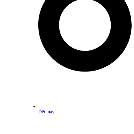
Dệt may