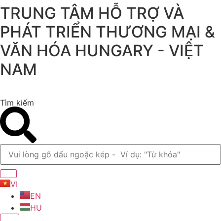
TRUNG TÂM HỖ TRỢ VÀ
Chuyển
đến
PHÁT TRIỂN THƯƠNG MẠI &
nội
dung
VĂN HÓA HUNGARY - VIỆT
NAM
Tìm kiếm
VI
EN
HU