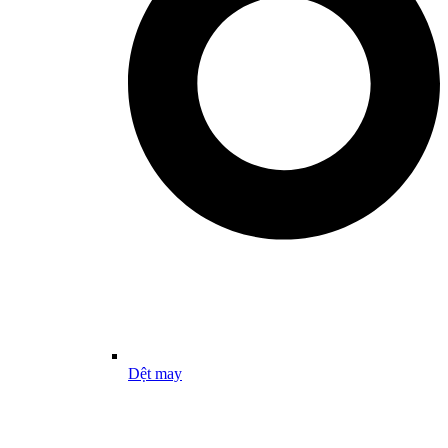
Dệt may