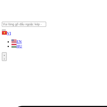
VI
EN
HU