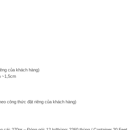
iêng của khách hàng)
h ~1,5cm
ặc theo công thức đặt riêng của khách hàng)
g cái: 270gr – Đóng gói: 12 lọ/thùng; 2260 thùng / Container 20 Feet