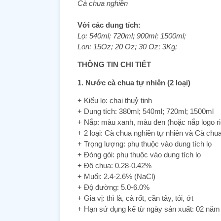
Cà chua nghiền
Với các dung tích:
Lọ: 540ml; 720ml; 900ml; 1500ml;
Lon: 15Oz; 20 Oz; 30 Oz; 3Kg;
THÔNG TIN CHI TIẾT
1. Nước cà chua tự nhiên (2 loại)
+ Kiểu lọ: chai thuỷ tinh
+ Dung tích: 380ml; 540ml; 720ml; 1500ml
+ Nắp: màu xanh, màu đen (hoặc nắp logo r
+ 2 loại: Cà chua nghiền tự nhiên và Cà ch
+ Trọng lượng: phụ thuộc vào dung tích lọ
+ Đóng gói: phụ thuộc vào dung tích lọ
+ Độ chua: 0.28-0.42%
+ Muối: 2.4-2.6% (NaCl)
+ Độ đường: 5.0-6.0%
+ Gia vị: thì là, cà rốt, cần tây, tỏi, ớt
+ Hạn sử dụng kể từ ngày sản xuất: 02 nă