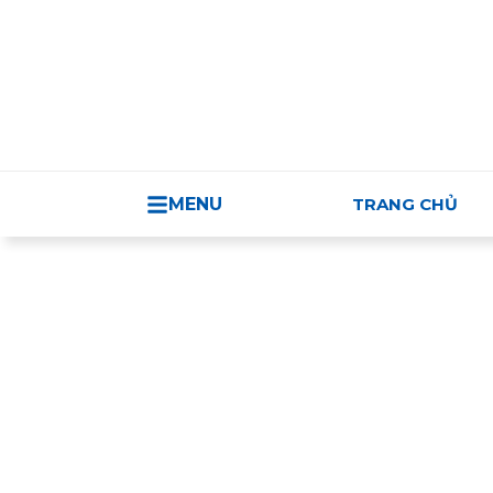
TRUNG TÂM H
MENU
TRANG CHỦ
Sản phẩm Việt Nam/ Thương mại Việt 