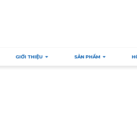
Ỗ TRỢ VÀ PHÁT TRIỂN THƯƠNG MẠI & VĂN HÓA HUNGAR
GIỚI THIỆU
SẢN PHẨM
H
Nam/ Thực phẩm và Đồ uống/ Thực phẩm Việt Nam