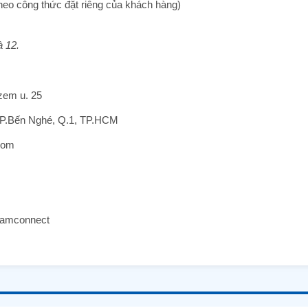
ặc theo công thức đặt riêng của khách hàng)
m
à 12.
zem u. 25
, P.Bến Nghé, Q.1, TP.HCM
com
namconnect