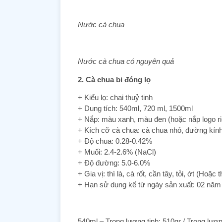
Nước cà chua
Nước cà chua có nguyên quả
2. Cà chua bi đóng lọ
+ Kiểu lọ: chai thuỷ tinh
+ Dung tích: 540ml, 720 ml, 1500ml
+ Nắp: màu xanh, màu đen (hoặc nắp logo r
+ Kích cỡ cà chua: cà chua nhỏ, đường kín
+ Độ chua: 0.28-0.42%
+ Muối: 2.4-2.6% (NaCl)
+ Độ đường: 5.0-6.0%
+ Gia vị: thì là, cà rốt, cần tây, tỏi, ớt (Ho
+ Hạn sử dụng kể từ ngày sản xuất: 02 năm
540ml – Trọng lượng tịnh: 510gr / Trọng lượn