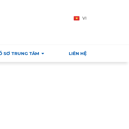
Y - VIỆT NAM
EN
VI
HU
Ồ SƠ TRUNG TÂM
LIÊN HỆ