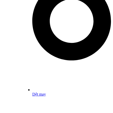
Dệt may