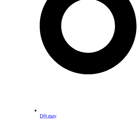
Dệt may