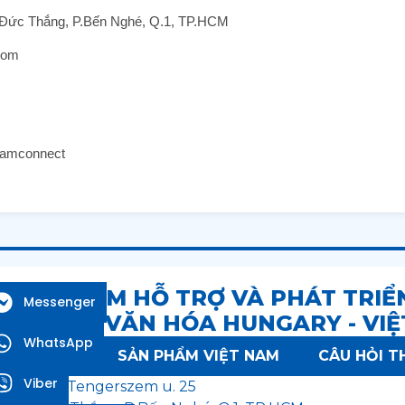
n Đức Thắng, P.Bến Nghé, Q.1, TP.HCM
com
namconnect
RUNG TÂM HỖ TRỢ VÀ PHÁT TRI
Messenger
MẠI & VĂN HÓA HUNGARY - VI
WhatsApp
 HUNGARY
SẢN PHẨM VIỆT NAM
CÂU HỎI 
Viber
Budapest, Tengerszem u. 25