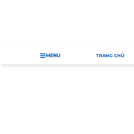
TRUNG TÂM H
MENU
TRANG CHỦ
Sản phẩm Việt Nam/Thương mại Việt Na