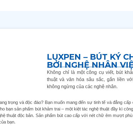
LUXPEN – BÚT KÝ C
BỞI NGHỆ NHÂN VI
Không chỉ là một công cụ viết, bút kh
thuật và văn hóa sâu sắc, gắn liền vớ
không ngừng của các nghệ nhân.
sang trọng và độc đáo? Bạn muốn mang đến sự tinh tế và đẳng cấp
o bạn sản phẩm bút khảm trai – một kiệt tác nghệ thuật đầy kì côn
nghệ thuật độc bản. Sản phẩm bút cao cấp với nét chữ êm mượt phù
của bạn.