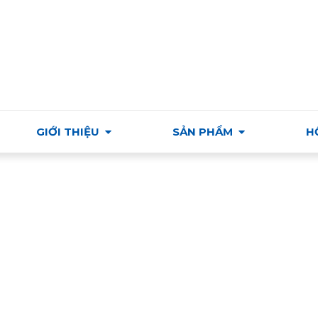
Ỗ TRỢ VÀ PHÁT TRIỂN THƯƠNG MẠI & VĂN HÓA HUNGAR
GIỚI THIỆU
SẢN PHẨM
H
m/Thủ công – Nội thất – Gia dụng/Thủ công mỹ nghệ