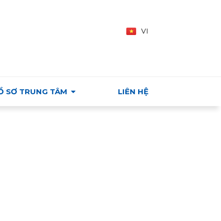
Y - VIỆT NAM
EN
VI
HU
Ồ SƠ TRUNG TÂM
LIÊN HỆ