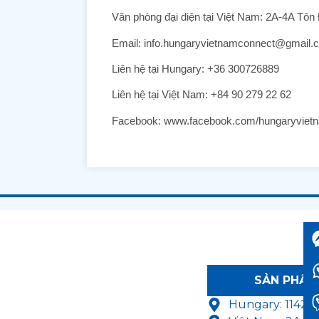
Văn phòng đại diện tại Việt Nam: 2A-4A Tô
Email: info.hungaryvietnamconnect@gmail.
Liên hệ tại Hungary: +36 300726889
Liên hệ tại Việt Nam: +84 90 279 22 62
Facebook: www.facebook.com/hungaryviet
T
SẢN PHẨM
Hungary: 1142 