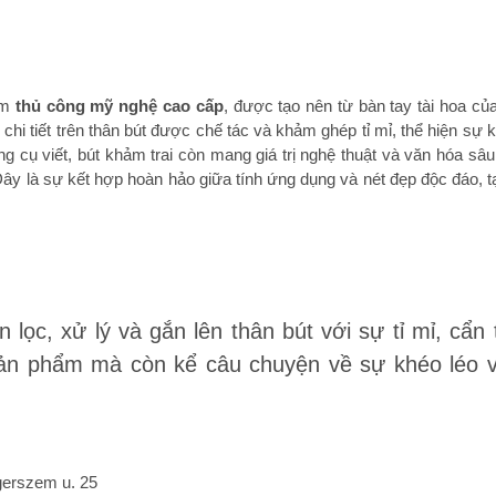
ẩm
thủ công mỹ nghệ cao cấp
, được tạo nên từ bàn tay tài hoa củ
g chi tiết trên thân bút được chế tác và khảm ghép tỉ mỉ, thể hiện sự 
g cụ viết, bút khảm trai còn mang giá trị nghệ thuật và văn hóa sâu
ây là sự kết hợp hoàn hảo giữa tính ứng dụng và nét đẹp độc đáo,
 lọc, xử lý và gắn lên thân bút với sự tỉ mỉ, cẩn
 sản phẩm mà còn kể câu chuyện về sự khéo léo v
gerszem u. 25