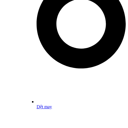
Dệt may