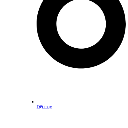
Dệt may