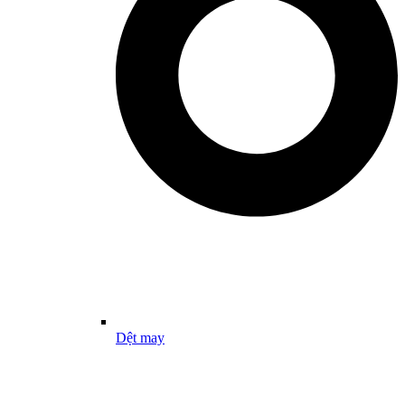
Dệt may