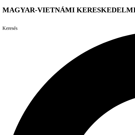
Ugrás
MAGYAR-VIETNÁMI KERESKEDELMI
a
tartalomhoz
Keresés