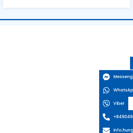
Messeng
WhatsA
Viber
+849049
info.hu