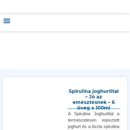
MAGYAR-VIETNÁMI KERESKEDELMI & KULTÚRÁT FEJLESZTŐ ÉS
TÁMOGATÓ KÖZPONT
Spirulina joghurtital
– Jó az
emésztésnek – 6
üveg x 100ml
A Spirulina Joghurtital a
természetesen erjesztett
joghurt és a tiszta spirulina