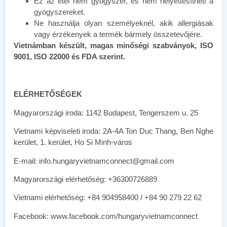
Ez az étel nem gyógyszer, és nem helyettesítheti a
gyógyszereket.
Ne használja olyan személyeknél, akik allergiásak
vagy érzékenyek a termék bármely összetevőjére.
Vietnámban készült, magas minőségi szabványok, ISO
9001, ISO 22000 és FDA szerint.
ELÉRHETŐSÉGEK
Magyarországi iroda: 1142 Budapest, Tengerszem u. 25
Vietnami képviseleti iroda: 2A-4A Ton Duc Thang, Ben Nghe
kerület, 1. kerület, Ho Si Minh-város
E-mail: info.hungaryvietnamconnect@gmail.com
Magyarországi elérhetőség: +36300726889
Vietnami elérhetőség: +84 904958400 / +84 90 279 22 62
Facebook: www.facebook.com/hungaryvietnamconnect