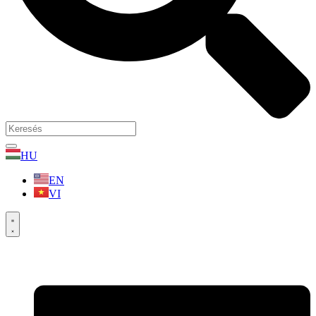
HU
EN
VI