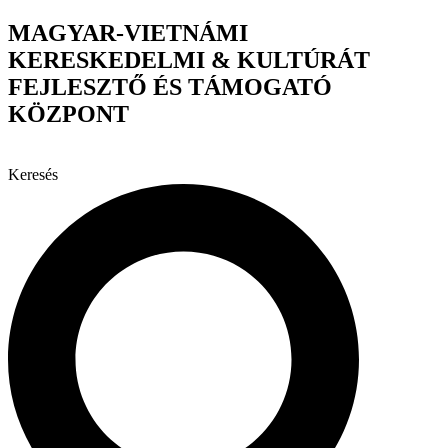
Ugrás
MAGYAR-VIETNÁMI
a
KERESKEDELMI & KULTÚRÁT
tartalomhoz
FEJLESZTŐ ÉS TÁMOGATÓ
KÖZPONT
Keresés