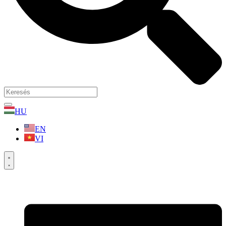
HU
EN
VI