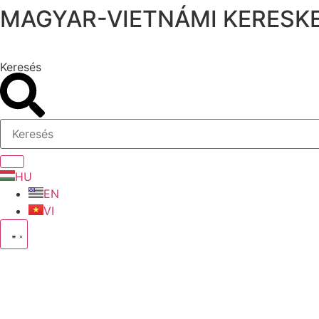
MAGYAR-VIETNÁMI KERESKE
Ugrás
a
tartalomhoz
Keresés
HU
EN
VI