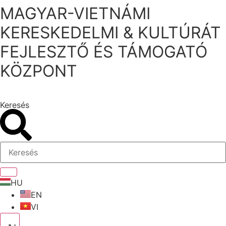
MAGYAR-VIETNÁMI
Ugrás
a
KERESKEDELMI & KULTÚRÁT
tartalomhoz
FEJLESZTŐ ÉS TÁMOGATÓ
KÖZPONT
Keresés
HU
EN
VI