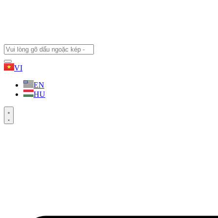
VI
EN
HU