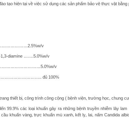
o tạo hiện tại về việc sử dụng các sản phẩm bảo vệ thực vật bằng
ide …………………2.5%w/v
1,3-diamine …….5.0%w/v
………………………………5.0%w/v
…………………….. đủ 100%
ang thiết bị, công trình công cộng ( bệnh viện, trường học, chung cư
t dến 99.9% các loại khuẩn gây ra những bệnh truyền nhiễm lây la
ụ cầu khuẩn vàng, trực khuẩn mù xanh, kết lỵ, lai, nấm Candida albi