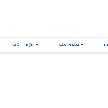
Ỗ TRỢ VÀ PHÁT TRIỂN THƯƠNG MẠI & VĂN HÓA HUNGAR
GIỚI THIỆU
SẢN PHẨM
H
Nam/Sản phẩm khác