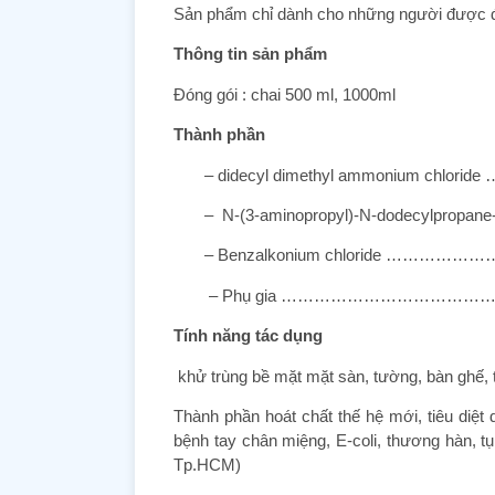
Sản phẩm chỉ dành cho những người được đà
Thông tin sản phẩm
Đóng gói : chai 500 ml, 1000ml
Thành phần
– didecyl dimethyl ammonium chlor
– N-(3-aminopropyl)-N-dodecylpropane-
– Benzalkonium chloride …………
– Phụ gia ……………………………………
Tính năng tác dụng
khử trùng bề mặt mặt sàn, tường, bàn ghế, tr
Thành phần hoát chất thế hệ mới, tiêu diệ
bệnh tay chân miệng, E-coli, thương hàn, t
Tp.HCM)