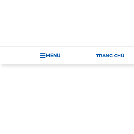
TRUNG TÂM H
MENU
TRANG CHỦ
Sản phẩm Việt Nam/Thương mại Việt 