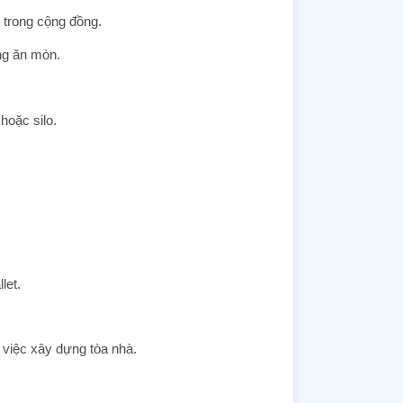
 trong cộng đồng.
ng ăn mòn.
hoặc silo.
let.
o việc xây dựng tòa nhà.