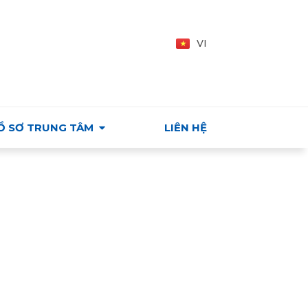
Y - VIỆT NAM
EN
VI
HU
Ồ SƠ TRUNG TÂM
LIÊN HỆ