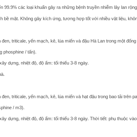
dến 99.9% các loại khuẩn gây ra những bệnh truyền nhiễm lây lan rộng
 bề mặt. Không gây kích ứng, tương hợp tốt với nhiều vật liệu, khô
 đen, triticale, yến mạch, kê, lúa miến và đậu Hà Lan trong một đống 
g phosphine / tấn).
xây dựng, nhiệt độ, độ ẩm: tối thiểu 3-8 ngày.
hà.
en, triticale, yến mạch, kê, lúa miến và hạt đậu trong bao tải trên pal
sphine / m3).
xây dựng, nhiệt độ, độ ẩm: tối thiểu 3-8 ngày. Thời tiết: phụ thuộc và