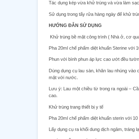
Tác dụng kép vừa khử trùng và vừa làm sạch
Sử dụng trong tẩy rửa hàng ngày để khử trù
HƯỚNG ĐẪN SỬ DỤNG
Khử trùng bề mặt công trình ( Nhà ở, cơ qu
Pha 20ml chế phẩm diệt khuẩn Sterine với 1
Phun với bình phun áp lực cao ướt đều tườ
Dùng dụng cụ lau sàn, khăn lau nhúng vào du
mặt với nước.
Lưu ý: Lau một chiều từ trong ra ngoài – Cầ
cao.
Khử trùng trang thiết bị y tế
Pha 20ml chế phẩm diệt khuẩn sterin với 10 l
Lấy dụng cụ ra khổi dung dịch ngâm, tráng lạ