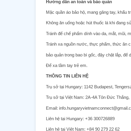
Hướng dẫn an toàn và bảo quản
Mặc quần áo bảo hộ, mang găng tay, khẩu tr
Không ăn uống hoặc hút thuốc lá khi đang 
Tránh để chế phẩm dính vào da, mắt, mũi, m
Tránh xa nguồn nước, thực phẩm, thức ăn c
bảo quản trong bao bì gốc, đậy chặt lắp, để 
Để xa tầm tay trẻ em.
THÔNG TIN LIÊN HỆ
Trụ sở tại Hungary: 1142 Budapest, Tengers
Trụ sở tại Việt Nam: 2A-4A Tôn Đức Thắng
Email: info.hungaryvietnamconnect@gmail.
Liên hệ tại Hungary: +36 300726889
Liên hệ tại Việt Nam: +84 90 279 22 62