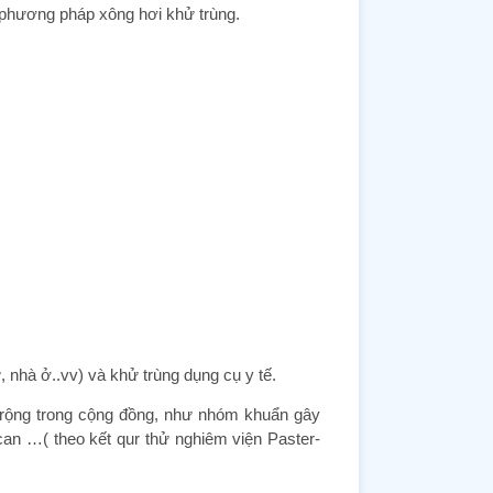
 phương pháp xông hơi khử trùng.
, nhà ở..vv) và khử trùng dụng cụ y tế.
m rộng trong cộng đồng, như nhóm khuẩn gây
can …( theo kết qur thử nghiêm viện Paster-