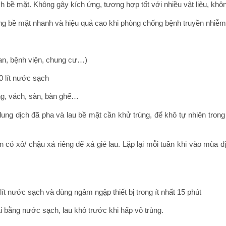
 bề mặt. Không gây kích ứng, tương hợp tốt với nhiều vật liệu, khô
ng bề mặt nhanh và hiệu quả cao khi phòng chống bệnh truyền nhiễm
an, bệnh viện, chung cư…)
0 lít nước sạch
ng, vách, sàn, bàn ghế…
ng dịch đã pha và lau bề mặt cần khử trùng, để khô tự nhiên trong í
n có xô/ chậu xả riêng để xả giẻ lau. Lặp lại mỗi tuần khi vào mùa 
ít nước sạch và dùng ngâm ngập thiết bị trong ít nhất 15 phút
i bằng nước sạch, lau khô trước khi hấp vô trùng.