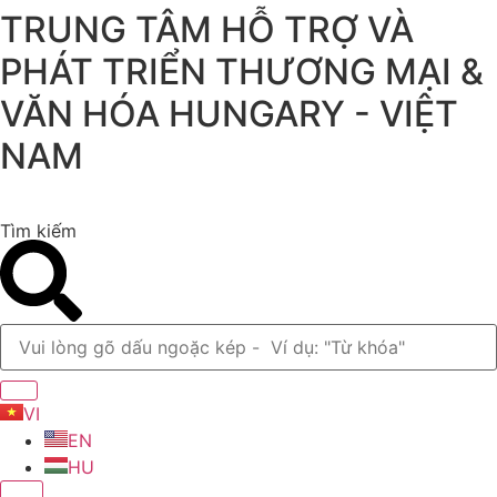
TRUNG TÂM HỖ TRỢ VÀ
Chuyển
đến
PHÁT TRIỂN THƯƠNG MẠI &
nội
dung
VĂN HÓA HUNGARY - VIỆT
NAM
Tìm kiếm
VI
EN
HU