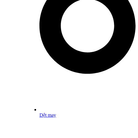
Dệt may