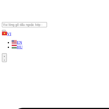
VI
EN
HU